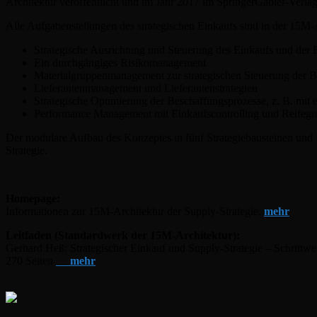
Architektur veröffentlicht und im Jahr 2017 im SpringerGabler-Verlag 
Alle Aufgabenstellungen des strategischen Einkaufs sind in der 15M-Ar
Strategische Ausrichtung und Steuerung des Einkaufs und der
Ein durchgängiges Risikomanagement
Materialgruppenmanagement zur strategischen Steuerung der 
Lieferantenmanagement und Lieferantenstrategien
Strategische Optimierung der Beschaffungsprozesse, z. B. mit 
Performance Management mit Einkaufscontrolling und Reife
Der modulare Aufbau des Konzeptes in fünf Strategiebausteinen und 
Strategie.
Homepage:
Informationen zur 15M-Architektur der Supply-Strategie.
mehr
Leitfaden (Standardwerk der 15M-Architektur):
Gerhard Heß: Strategischer Einkauf und Supply-Strategie – Schrittwe
270 Seiten
mehr