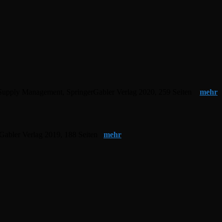
im Supply Management, SpringerGabler Verlag 2020, 259 Seiten
mehr
erGabler Verlag 2019, 188 Seiten
mehr