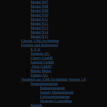
Modul N07
Modul N08
Modul N09
Modul N10
Modul N11
Modul N12
Modul N13
Modul N14
Modul N15
Glossar 15M-Architektur
Projekte und Referenzen
E-T-A
Siemens AG
Cherry GmbH
Satisloh GmbH
„Dust GmbH“
Bühler Motor
Elektro AG
Vergleich zur 15M-Architektur Version 1.0
Strategiebausteine
Rahmenstrategie
Supply-Marktstrategie
Lieferantenstrategie
Strategie-Controlling
Module