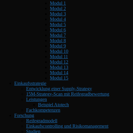
Modul 1
Modul 2
Modul 3
Modul 4
Modul 5
Modul 6
Modul 7
Modul 8
Modul 9
Modul 10
Modul 11
Modul 12
Modul 13
Modul 14
Modul 15
Einkaufsstrategie
Entwicklung einer Supply-Strategy
15M-Strategy-Scan mit Reifegradbewertung
Leistungen
Beispiel Atotech
Fachkompetenzen
Forschung
Reifegradmodell
Einkaufscontrolling und Risikomanagement
Studien