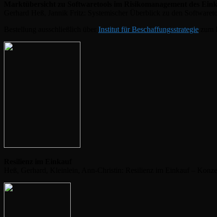
Marktübersicht zu Softwaretools im Risikomanagement des Eink
Gerhard Heß, Jannik Fritz: Systemischer Überblick zu den Softwar
Bestellung ausschließlich über
Institut für Beschaffungsstrategie
zum P
Resilienz im Einkauf
Heß, Gerhard, Kleinlein, Ann-Christin: Resilienz im Einkauf – Kon