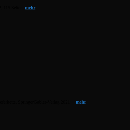
2, 115 Seiten
mehr
 Lieferkette, SpringerGabler-Verlag 2021
mehr