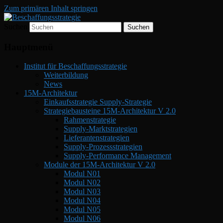
Zum primären Inhalt springen
Suchen
Beschaffungsstrategie
Beschaffungsstrategie
Hauptmenü
Institut für Beschaffungsstrategie
Weiterbildung
News
15M-Architektur
Einkaufsstrategie Supply-Strategie
Strategiebausteine 15M-Architektur V 2.0
Rahmenstrategie
Supply-Marktstrategien
Lieferantenstrategien
Supply-Prozessstrategien
Supply-Performance Management
Module der 15M-Architektur V 2.0
Modul N01
Modul N02
Modul N03
Modul N04
Modul N05
Modul N06