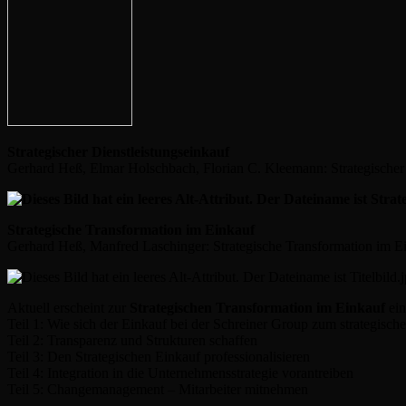
Strategischer Dienstleistungseinkauf
Gerhard Heß, Elmar Holschbach, Florian C. Kleemann: Strategische
Strategische Transformation im Einkauf
Gerhard Heß, Manfred Laschinger: Strategische Transformation im E
Aktuell erscheint zur
Strategischen Transformation im Einkauf
ei
Teil 1: Wie sich der Einkauf bei der Schreiner Group zum strategische
Teil 2: Transparenz und Strukturen schaffen
Teil 3: Den Strategischen Einkauf professionalisieren
Teil 4: Integration in die Unternehmensstrategie vorantreiben
Teil 5: Changemanagement – Mitarbeiter mitnehmen