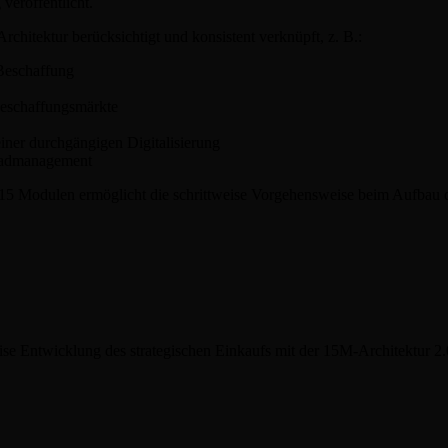
veröffentlicht.
chitektur berücksichtigt und konsistent verknüpft, z. B.:
 Beschaffung
Beschaffungsmärkte
einer durchgängigen Digitalisierung
gradmanagement
15 Modulen ermöglicht die schrittweise Vorgehensweise beim Aufbau d
ise Entwicklung des strategischen Einkaufs mit der 15M-Architektur 2