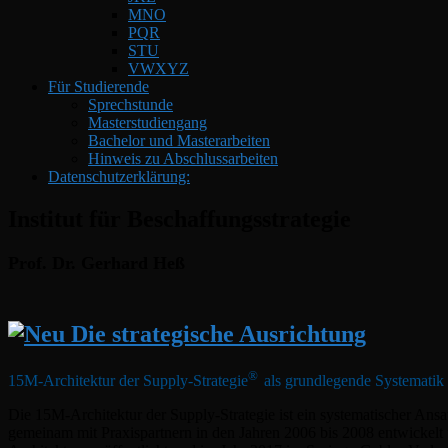
MNO
PQR
STU
VWXYZ
Für Studierende
Sprechstunde
Masterstudiengang
Bachelor und Masterarbeiten
Hinweis zu Abschlussarbeiten
Datenschutzerklärung:
Institut für Beschaffungsstrategie
Prof. Dr. Gerhard Heß
®
15M-Architektur der Supply-Strategie
als grundlegende Systematik
Die 15M-Architektur der Supply-Strategie ist ein systematischer Ans
gemeinam mit Praxispartnern in den Jahren 2006 bis 2008 entwickelt